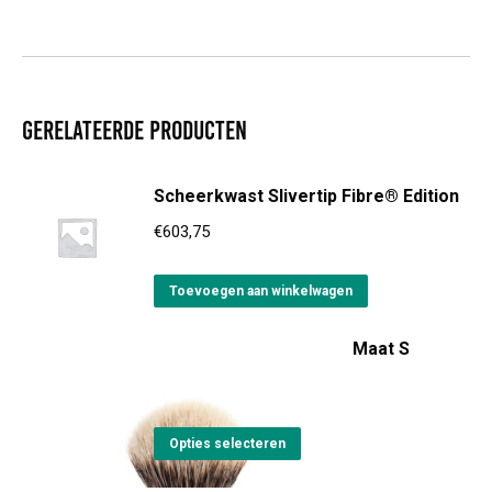
Gerelateerde producten
Scheerkwast Slivertip Fibre® Edition
€
603,75
Toevoegen aan winkelwagen
Scheerkwast Silvertip - Maat S
€
59,85
Dit
Opties selecteren
product