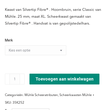
Kwast van Silvertip Fibre® . Hoornbruin, serie Classic van
Mühle. 25 mm, maat XL. Scheerkwast gemaakt van
Silvertip Fibre® . Handvat is van gepolijstedelhars.
Merk
Scheerkwast
Toevoegen aan winkelwagen
Silvertip
Fibre®
Categorieën:
Mühle Scheeratributen
,
Scheerkwasten Mühle
-
SKU:
35K252
Maat