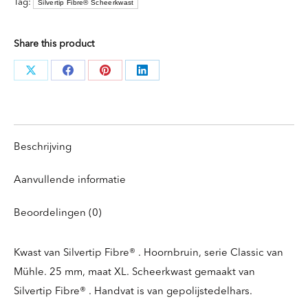
XL
Tag:
Silvertip Fibre® Scheerkwast
aantal
Share this product
Deel
Deel
Deel
Deel
knoppen
knoppen
knoppen
knoppen
Beschrijving
Aanvullende informatie
Beoordelingen (0)
Kwast van Silvertip Fibre® . Hoornbruin, serie Classic van
Mühle. 25 mm, maat XL. Scheerkwast gemaakt van
Silvertip Fibre® . Handvat is van gepolijstedelhars.