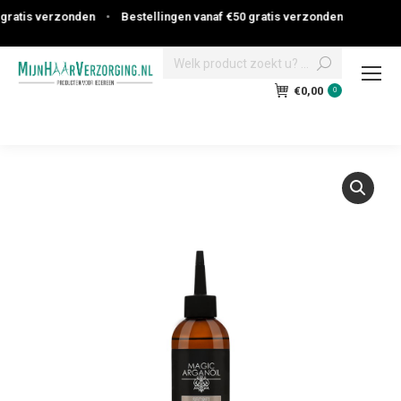
atis verzonden
•
Bestellingen vanaf €50 gratis verzonden
Search:
€
0,00
0