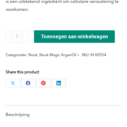
is een uitstekend ingrediënt om cellulaire veroudering te
voorkomen.
SECRET
Toevoegen aan winkelwagen
SHINE
LAMINOIL
Categorieën:
Nook
,
Nook Magic ArganOil
SKU:
IH-00554
250ml
aantal
Share this product
Deel
Deel
Deel
Deel
knoppen
knoppen
knoppen
knoppen
Beschrijving