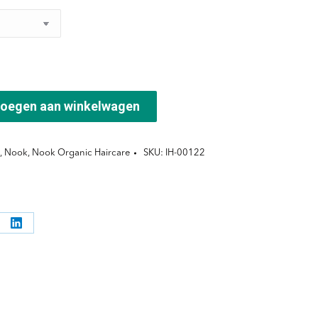
oegen aan winkelwagen
,
Nook
,
Nook Organic Haircare
SKU:
IH-00122
l
Deel
ppen
knoppen