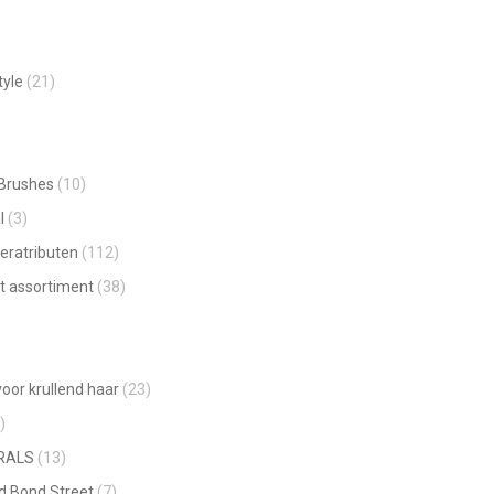
in
new
window
tyle
(21)
 Brushes
(10)
l
(3)
eratributen
(112)
t assortiment
(38)
oor krullend haar
(23)
)
RALS
(13)
ld Bond Street
(7)