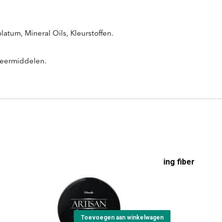
latum, Mineral Oils, Kleurstoffen.
veermiddelen.
Artisan Top Gum modelling fiber
gum
€
23,15
Toevoegen aan winkelwagen