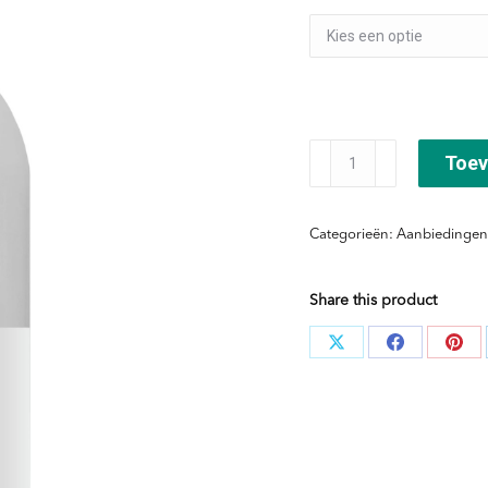
Castagna
Toev
&
Equiseto
Categorieën:
Aanbiedingen
Crema
aantal
Share this product
Deel
Deel
Dee
knoppen
knoppen
kno