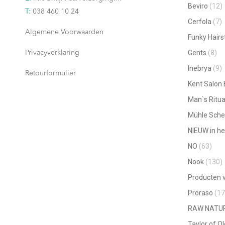
Beviro
(12)
T:
038 460 10 24
Cerfola
(7)
Algemene Voorwaarden
Funky Hairs
Gents
(8)
Privacyverklaring
Inebrya
(9)
Retourformulier
Kent Salon
Man`s Ritua
Mühle Sche
NIEUW in he
NO
(63)
Nook
(130)
Producten v
Proraso
(17
RAW NATU
Taylor of O