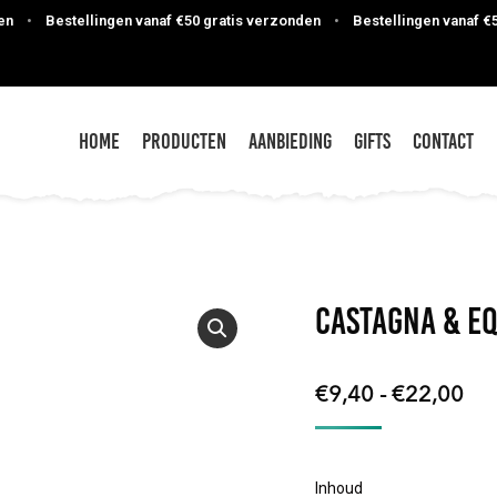
•
Bestellingen vanaf €50 gratis verzonden
•
Bestellingen vanaf €50 g
Home
Producten
Aanbieding
Gifts
Contact
Castagna & E
Pri
€
9,40
-
€
22,00
€9
tot
Inhoud
€2