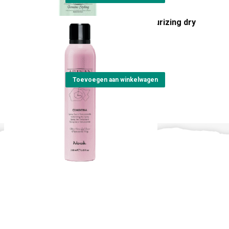
Artisan Cementina texturizing dry
spray
€
24,15
Toevoegen aan winkelwagen