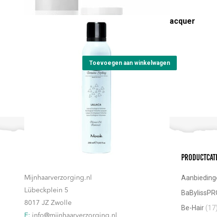
heeft
Artisan Lallaca volume lacquer
meerdere
€
24,15
variaties.
Deze
Toevoegen aan winkelwagen
optie
kan
gekozen
worden
op
de
productpagina
Contact
Productcat
Aanbieding
Mijnhaarverzorging.nl
Lübeckplein 5
BaBylissPR
8017 JZ Zwolle
Be-Hair
(17
E:
info@mijnhaarverzorging.nl