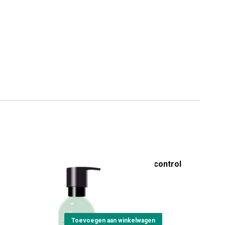
Artisan Riccioletto curl control
milk
€
22,00
Toevoegen aan winkelwagen