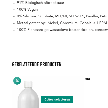
91% Biologisch afbreekbaar
100% Vegan
0% Silicone, Sulphate, MIT/MI, SLES/SLS, Paraffin, Petro
Metaal getest op: Nickel, Chromium, Cobalt, < 1 PPM
100% Plantaardige wasactieve bestanddelen, conser
Gerelateerde producten
Basilico & Mandorla Crema
Oorspronkelijke
Huidige
€
25,90
€
22,00
prijs
prijs
Dit
was:
is:
Opties selecteren
product
€25,90.
€22,00.