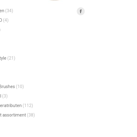
productpagina
en
(34)
Vind ons op:
Facebook
O
(4)
page
)
opens
in
new
window
tyle
(21)
 Brushes
(10)
l
(3)
eratributen
(112)
t assortiment
(38)