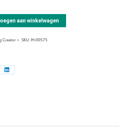
oegen aan winkelwagen
g Creator
SKU:
IH-00575
l
Deel
ppen
knoppen