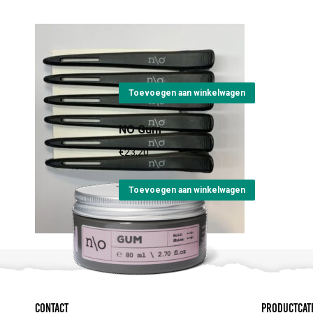
NO Hair Clips Black 6s
€
10,00
Toevoegen aan winkelwagen
NO Gum
€
23,20
Toevoegen aan winkelwagen
Contact
Productcat