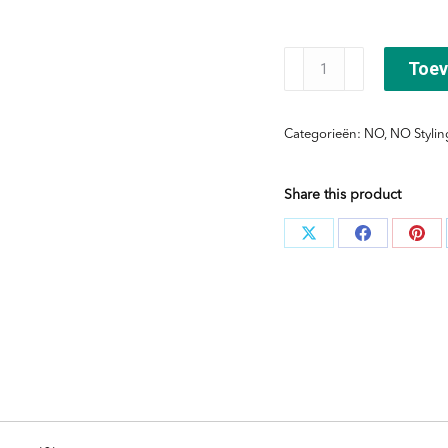
NO
Toev
Volume
Lotion
Categorieën:
NO
,
NO Stylin
aantal
Share this product
Deel
Deel
Dee
knoppen
knoppen
kno