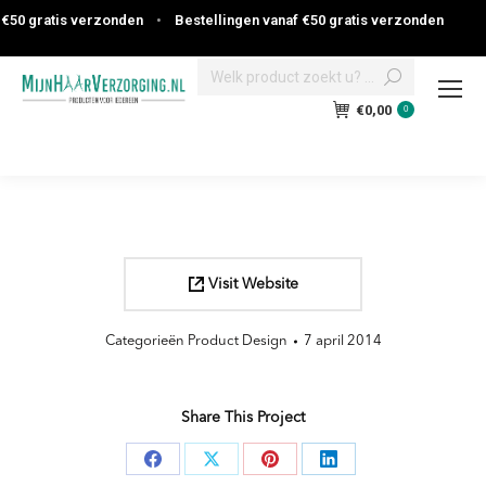
€50 gratis verzonden
•
Bestellingen vanaf €50 gratis verzonden
Search:
€
0,00
0
Visit Website
Categorieën
Product Design
7 april 2014
Share This Project
Deel
Deel
Deel
Deel