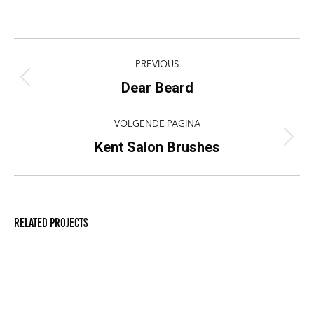
knoppen
knoppen
knoppen
knoppen
Project
PREVIOUS
navigation
Dear Beard
Previous
project:
VOLGENDE PAGINA
Kent Salon Brushes
Next
project:
Related projects