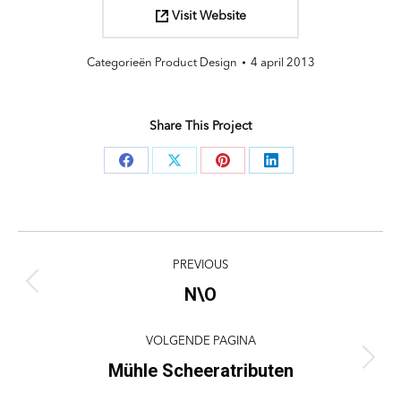
Visit Website
Categorieën
Product Design
4 april 2013
Share This Project
Deel
Deel
Deel
Deel
knoppen
knoppen
knoppen
knoppen
Project
PREVIOUS
navigation
N\O
Previous
project:
VOLGENDE PAGINA
Mühle Scheeratributen
Next
project: