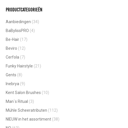
Productcategorieën
Aanbiedingen
(34)
BaBylissPRO
(4)
Be-Hair
(17)
Beviro
(12)
Cerfola
(7)
Funky Hairstyle
(21)
Gents
(8)
Inebrya
(9)
Kent Salon Brushes
(10)
Man`s Ritual
(3)
Mühle Scheeratributen
(112)
NIEUW in het assortiment
(38)
NO
(63)