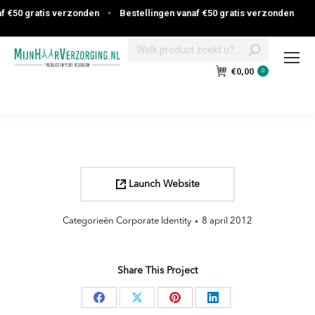
f €50 gratis verzonden
•
Bestellingen vanaf €50 gratis verzonden
Search:
€
0,00
0
Launch Website
Categorieën
Corporate Identity
8 april 2012
Share This Project
Deel
Deel
Deel
Deel