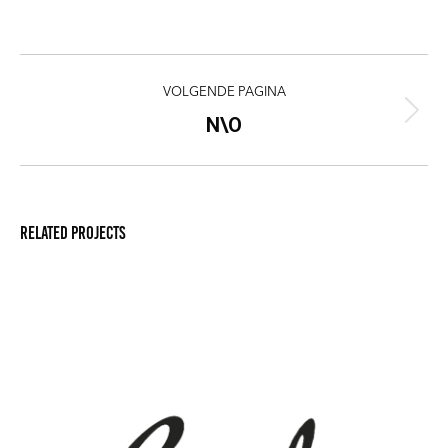
knoppen
knoppen
knoppen
knoppen
Project
VOLGENDE PAGINA
navigation
N\O
Next
project:
Related projects