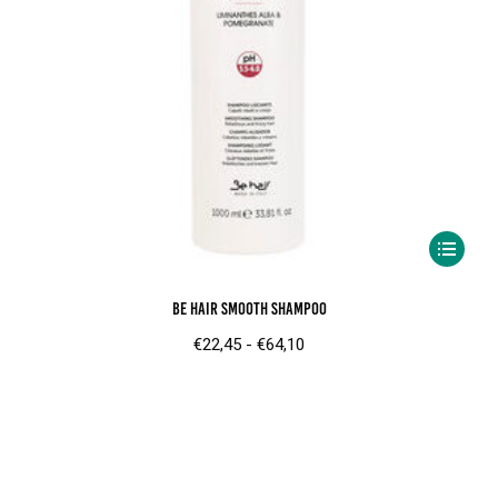
Dit
product
Be Hair Smooth Shampoo
heeft
meerder
Prijsklasse:
€
22,45
-
€
64,10
variaties.
€22,45
Deze
tot
optie
€64,10
kan
gekozen