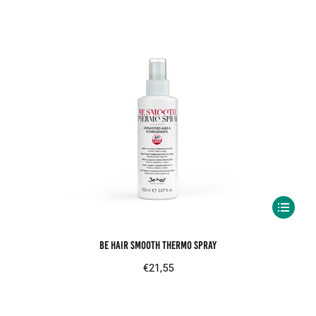
worden
op
de
product
Dit
product
Be Hair Smooth Thermo Spray
heeft
meerder
€
21,55
variaties.
Deze