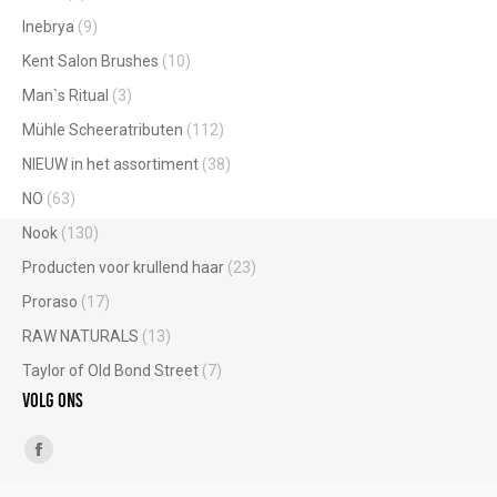
Inebrya
(9)
Kent Salon Brushes
(10)
Man`s Ritual
(3)
Mühle Scheeratributen
(112)
NIEUW in het assortiment
(38)
NO
(63)
Nook
(130)
Producten voor krullend haar
(23)
Proraso
(17)
RAW NATURALS
(13)
Taylor of Old Bond Street
(7)
Volg ons
Vind ons op:
Facebook
page