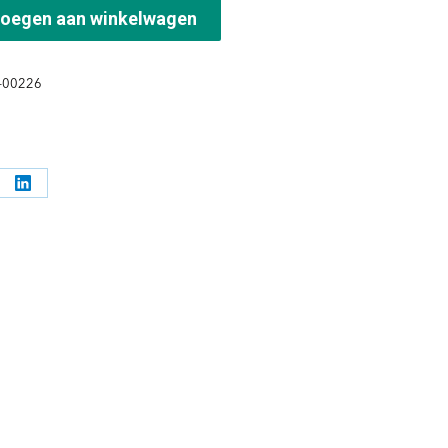
oegen aan winkelwagen
-00226
l
Deel
ppen
knoppen