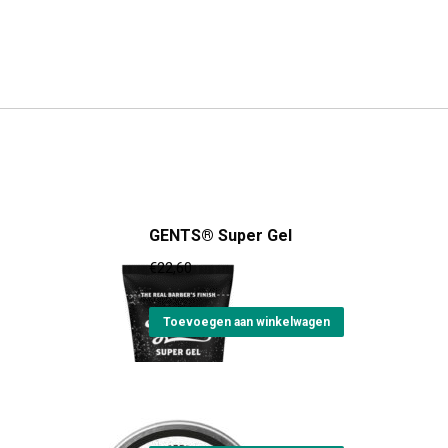
GENTS® Super Gel
€
22,60
Toevoegen aan winkelwagen
GENTS® Mad Clay
€
24,30