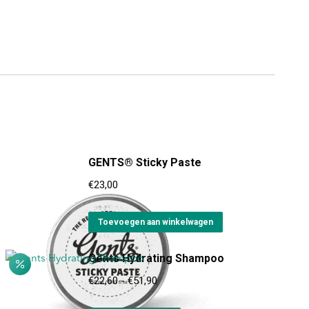
GENTS® Sticky Paste
€
23,00
Toevoegen aan winkelwagen
Gents Hydrating Shampoo
Prijsklasse:
€
22,60
-
€
51,90
€22,60