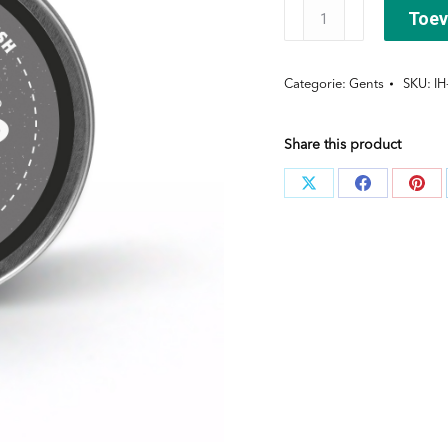
GENTS®
Toev
Dry
Mud
Categorie:
Gents
SKU:
IH
aantal
Share this product
Deel
Deel
Dee
knoppen
knoppen
kno