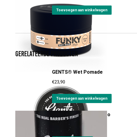
Toevoegen aan winkelwagen
Gerelateerde producten
GENTS® Wet Pomade
€
23,90
Toevoegen aan winkelwagen
GENTS® Shave Shampoo
Prijsklasse:
€
23,00
-
€
69,55
€23,00