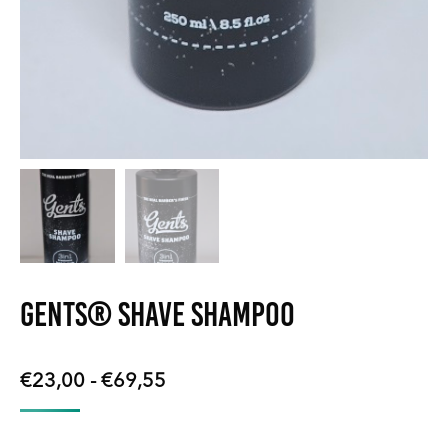
GENTS® Shave Shampoo
Prijsklasse:
€
23,00
-
€
69,55
€23,00
tot