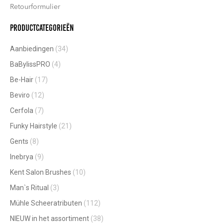
Retourformulier
Productcategorieën
Aanbiedingen
(34)
BaBylissPRO
(4)
Be-Hair
(17)
Beviro
(12)
Cerfola
(7)
Funky Hairstyle
(21)
Gents
(8)
Inebrya
(9)
Kent Salon Brushes
(10)
Man`s Ritual
(3)
Mühle Scheeratributen
(112)
NIEUW in het assortiment
(38)