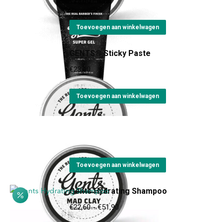
€
22,60
Toevoegen aan winkelwagen
GENTS® Sticky Paste
€
23,00
Toevoegen aan winkelwagen
GENTS® Mad Clay
€
24,30
Toevoegen aan winkelwagen
Gents Hydrating Shampoo
Prijsklasse:
€
22,60
-
€
51,90
€22,60