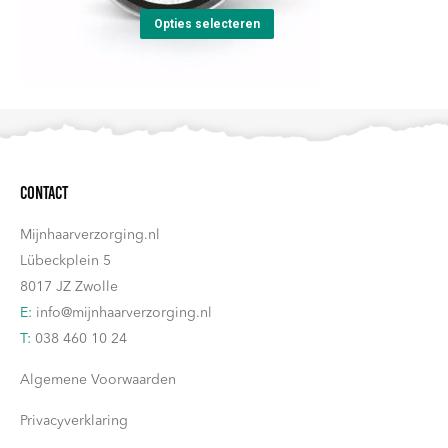
Dit
tot
Opties selecteren
product
€51,90
heeft
meerdere
variaties.
Deze
Contact
optie
kan
Mijnhaarverzorging.nl
gekozen
Lübeckplein 5
worden
8017 JZ Zwolle
op
E:
info@mijnhaarverzorging.nl
de
T:
038 460 10 24
productpagina
Algemene Voorwaarden
Privacyverklaring