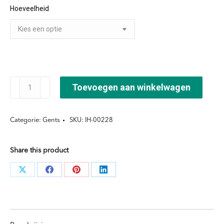
Hoeveelheid
€69,55
GENTS®
Toevoegen aan winkelwagen
Shave
Shampoo
Categorie:
Gents
SKU:
IH-00228
aantal
Share this product
Deel
Deel
Deel
Deel
knoppen
knoppen
knoppen
knoppen