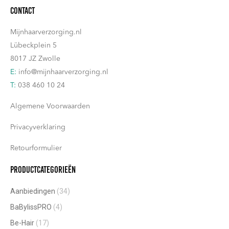
Contact
optie
de
kan
productpagina
Mijnhaarverzorging.nl
gekozen
Lübeckplein 5
worden
8017 JZ Zwolle
op
E:
info@mijnhaarverzorging.nl
de
T:
038 460 10 24
productpagina
Algemene Voorwaarden
Privacyverklaring
Retourformulier
Productcategorieën
Aanbiedingen
(34)
BaBylissPRO
(4)
Be-Hair
(17)