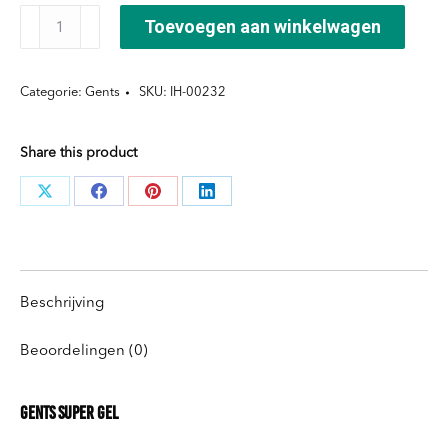
GENTS®
Toevoegen aan winkelwagen
Super
Gel
Categorie:
Gents
SKU:
IH-00232
aantal
Share this product
Deel
Deel
Deel
Deel
knoppen
knoppen
knoppen
knoppen
Beschrijving
Beoordelingen (0)
Gents Super Gel