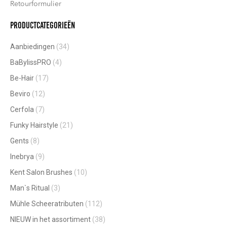
Retourformulier
Productcategorieën
Aanbiedingen
(34)
BaBylissPRO
(4)
Be-Hair
(17)
Beviro
(12)
Cerfola
(7)
Funky Hairstyle
(21)
Gents
(8)
Inebrya
(9)
Kent Salon Brushes
(10)
Man`s Ritual
(3)
Mühle Scheeratributen
(112)
NIEUW in het assortiment
(38)