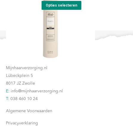
Dit
tot
Opties selecteren
product
€61,40
heeft
meerdere
variaties.
Deze
Contact
optie
kan
Mijnhaarverzorging.nl
gekozen
Lübeckplein 5
worden
8017 JZ Zwolle
op
E:
info@mijnhaarverzorging.nl
de
T:
038 460 10 24
productpagina
Algemene Voorwaarden
Privacyverklaring