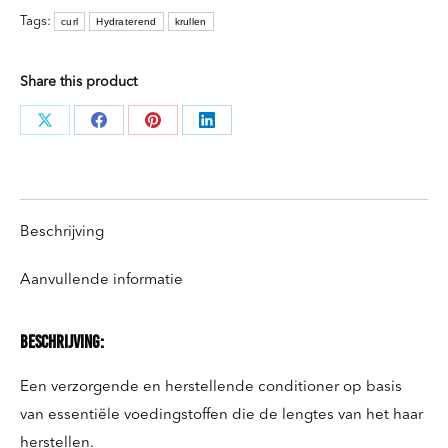
Tags:
curl
Hydraterend
krullen
aantal
Share this product
Deel
Deel
Deel
Deel
knoppen
knoppen
knoppen
knoppen
Beschrijving
Aanvullende informatie
Beschrijving:
Een verzorgende en herstellende conditioner op basis
van essentiële voedingstoffen die de lengtes van het haar
herstellen.