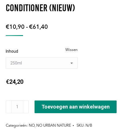
Conditioner (nieuw)
Prijsklasse:
€
10,90
-
€
61,40
€10,90
tot
Wissen
Inhoud
€61,40
€
24,20
Moisturizing
Toevoegen aan winkelwagen
Collagen
Conditioner
Categorieën:
NO
,
NO URBAN NATURE
SKU:
N/B
(nieuw)