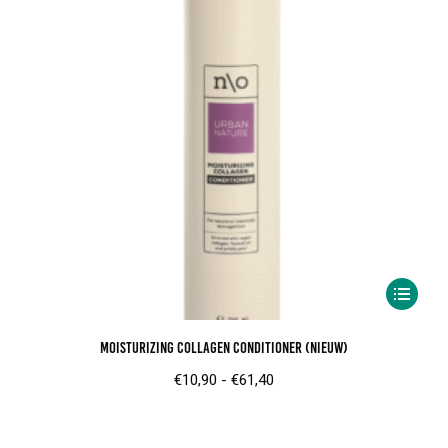
Dit
product
Moisturizing Collagen Conditioner (nieuw)
heeft
meerder
Prijsklasse:
€
10,90
-
€
61,40
variaties.
€10,90
Deze
tot