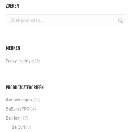
optie
€61,40
Zoeken
kan
gekozen
worden
op
de
Merken
product
Funky Hairstyle
(1)
Productcategorieën
Aanbiedingen
(34)
BaBylissPRO
(4)
Be-Hair
(17)
Be Curl
(3)