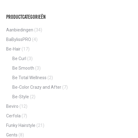
op
de
Productcategorieën
product
Aanbiedingen
(34)
BaBylissPRO
(4)
Be-Hair
(17)
Be Curl
(3)
Be Smooth
(3)
Be Total Wellness
(2)
Be-Color Crazy and After
(7)
Be-Style
(2)
Beviro
(12)
Cerfola
(7)
Funky Hairstyle
(21)
Gents
(8)