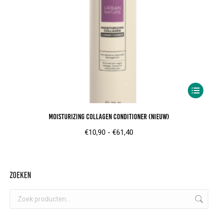
Dit
product
Moisturizing Collagen Conditioner (nieuw)
heeft
meerder
Prijsklasse:
€
10,90
-
€
61,40
variaties.
€10,90
Deze
tot
optie
€61,40
Zoeken
kan
gekozen
worden