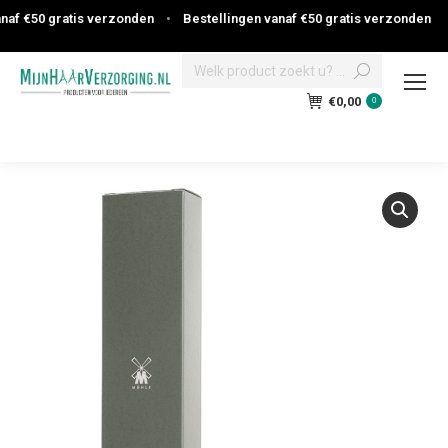
af €50 gratis verzonden
•
Bestellingen vanaf €50 gratis verzonden
Search:
€
0,00
0