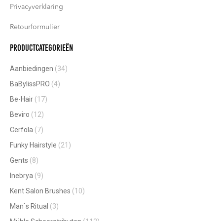
Privacyverklaring
Retourformulier
Productcategorieën
Aanbiedingen
(34)
BaBylissPRO
(4)
Be-Hair
(17)
Beviro
(12)
Cerfola
(7)
Funky Hairstyle
(21)
Gents
(8)
Inebrya
(9)
Kent Salon Brushes
(10)
Man`s Ritual
(3)