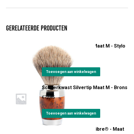
Gerelateerde producten
Scheerkwast Fijndas - Maat M - Stylo
€
140,00
Toevoegen aan winkelwagen
Scheerkwast Silvertip Maat M - Brons
€
72,45
Toevoegen aan winkelwagen
Scheerkwast Silvertip Fibre® - Maat