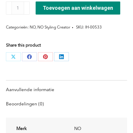
NO
Toevoegen aan winkelwagen
Salt
Spray
Categorieën:
NO
,
NO Styling Creator
SKU:
IH-00533
aantal
Share this product
Deel
Deel
Deel
Deel
knoppen
knoppen
knoppen
knoppen
Aanvullende informatie
Beoordelingen (0)
Merk
NO