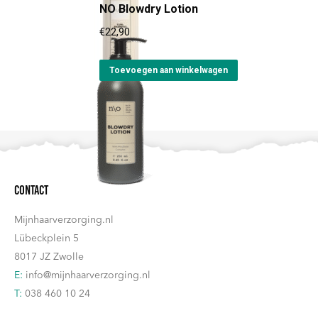
NO Blowdry Lotion
heeft
productpagina
meerdere
€
22,90
variaties.
Deze
Toevoegen aan winkelwagen
optie
kan
gekozen
worden
op
Contact
de
productpagina
Mijnhaarverzorging.nl
Lübeckplein 5
8017 JZ Zwolle
E:
info@mijnhaarverzorging.nl
T:
038 460 10 24