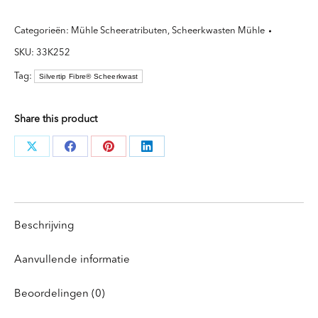
Fibre®
Categorieën:
Mühle Scheeratributen
,
Scheerkwasten Mühle
-
SKU:
33K252
Maat
L
Tag:
Silvertip Fibre® Scheerkwast
aantal
Share this product
Deel
Deel
Deel
Deel
knoppen
knoppen
knoppen
knoppen
Beschrijving
Aanvullende informatie
Beoordelingen (0)