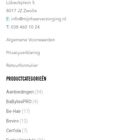
Lübeckplein 5
worden
8017 JZ Zwolle
op
E:
info@mijnhaarverzorging.nl
de
T:
038 460 10 24
productpagina
Algemene Voorwaarden
Privacyverklaring
Retourformulier
Productcategorieën
Aanbiedingen
(34)
BaBylissPRO
(4)
Be-Hair
(17)
Beviro
(12)
Cerfola
(7)