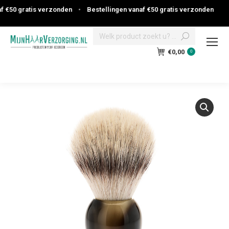
€50 gratis verzonden
•
Bestellingen vanaf €50 gratis verzonden
Search:
€
0,00
0