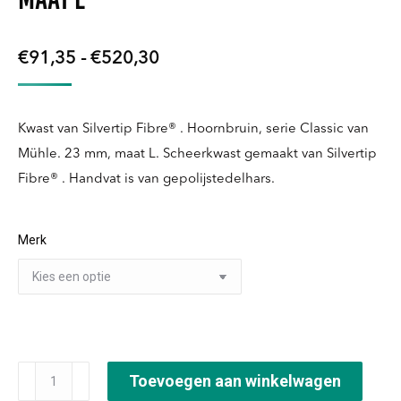
Prijsklasse:
€
91,35
-
€
520,30
€91,35
tot
Kwast van Silvertip Fibre® . Hoornbruin, serie Classic van
€520,30
Mühle. 23 mm, maat L. Scheerkwast gemaakt van Silvertip
Fibre® . Handvat is van gepolijstedelhars.
Merk
Scheerkwast
Toevoegen aan winkelwagen
Silvertip