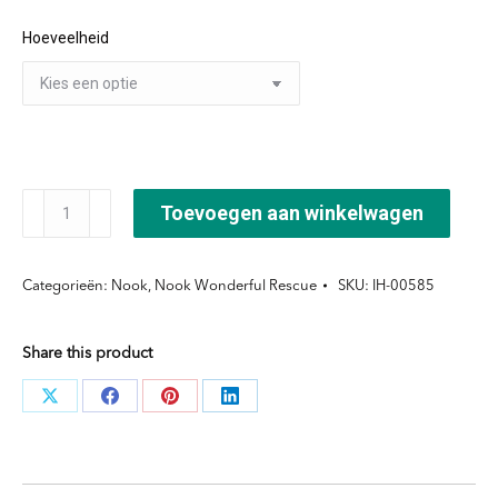
tot
Hoeveelheid
€63,50
Wonderful
Toevoegen aan winkelwagen
Rescue
Rebuilding
Categorieën:
Nook
,
Nook Wonderful Rescue
SKU:
IH-00585
Mask
aantal
Share this product
Deel
Deel
Deel
Deel
knoppen
knoppen
knoppen
knoppen