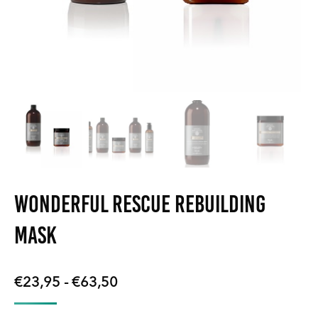
Wonderful Rescue Rebuilding
Mask
Prijsklasse:
€
23,95
-
€
63,50
€23,95