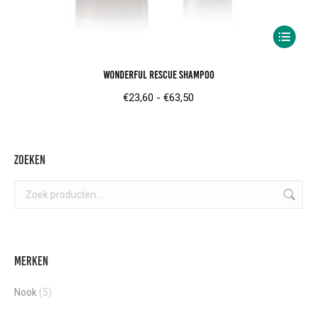
Dit
product
Wonderful Rescue Shampoo
heeft
meerder
Prijsklasse:
€
23,60
-
€
63,50
variaties.
€23,60
Deze
tot
optie
€63,50
Zoeken
kan
gekozen
worden
op
de
Merken
product
Nook
(5)