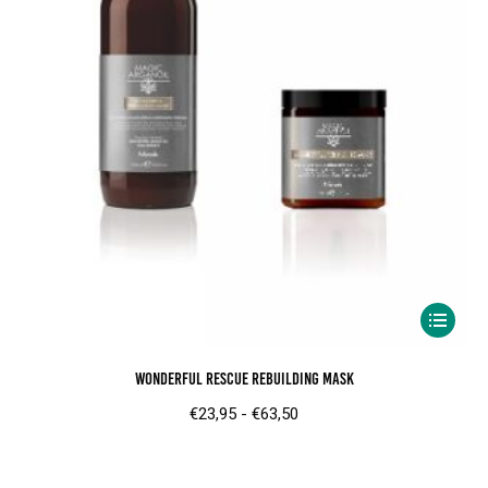
Dit
product
Wonderful Rescue Rebuilding Mask
heeft
meerder
Prijsklasse:
€
23,95
-
€
63,50
variaties.
€23,95
Deze
tot