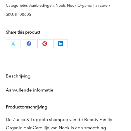
Luppolo
Categorieën:
Aanbiedingen
,
Nook
,
Nook Organic Haircare
Shampoo
SKU:
IH-00605
aantal
Share this product
Deel
Deel
Deel
Deel
knoppen
knoppen
knoppen
knoppen
Beschrijving
Aanvullende informatie
Productomschrijving
De Zucca & Luppolo shampoo van de Beauty Family
Organic Hair Care lijn van Nook is een smoothing