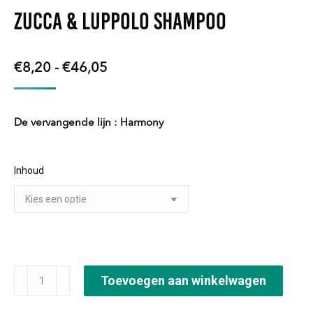
Zucca & Luppolo Shampoo
Prijsklasse:
€
8,20
-
€
46,05
€8,20
tot
De vervangende lijn : Harmony
€46,05
Inhoud
Zucca
Toevoegen aan winkelwagen
&