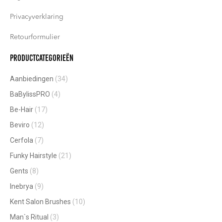
Privacyverklaring
Retourformulier
Productcategorieën
Aanbiedingen
(34)
BaBylissPRO
(4)
Be-Hair
(17)
Beviro
(12)
Cerfola
(7)
Funky Hairstyle
(21)
Gents
(8)
Inebrya
(9)
Kent Salon Brushes
(10)
Man`s Ritual
(3)