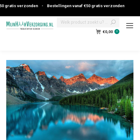
s verzonden
•
Bestellingen vanaf €50 gratis verzonden
Search:
€
0,00
0