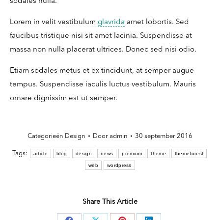
sodales nulla.
Lorem in velit vestibulum
glavrida
amet lobortis. Sed
faucibus tristique nisi sit amet lacinia. Suspendisse at
massa non nulla placerat ultrices. Donec sed nisi odio.
Etiam sodales metus et ex tincidunt, at semper augue
tempus. Suspendisse iaculis luctus vestibulum. Mauris
ornare dignissim est ut semper.
Categorieën
Design
Door
admin
30 september 2016
Tags:
article
blog
design
news
premium
theme
themeforest
web
wordpress
Share This Article