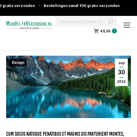
ratis verzonden
•
Bestellingen vanaf €50 gratis verzonden
Search:
€
0,00
0
Design
sep
30
2016
Cum sociis natoque penatibus et magnis dis parturient montes,