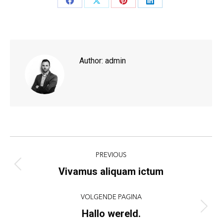
Deel
Deel
Deel
Deel
knoppen
knoppen
knoppen
knoppen
Author:
admin
Post
PREVIOUS
navigation
Vivamus aliquam ictum
Previous
post:
VOLGENDE PAGINA
Hallo wereld.
Volgende