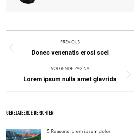
Post
PREVIOUS
navigation
Donec venenatis erosi scel
Previous
post:
VOLGENDE PAGINA
Lorem ipsum nulla amet glavrida
Volgende
pagina
Gerelateerde berichten
5 Reasons lorem ipsum dolor