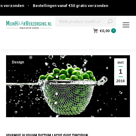
rzonden
•
Bestellingen vanaf €50 gratis verzonden
Search:
€
0,00
0
Design
mrt
1
2016
Vivamus aliquam dictum lacus quis tincidun