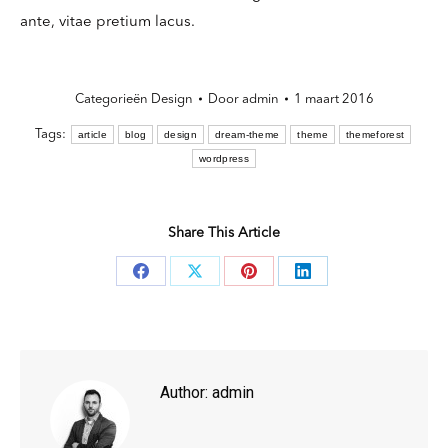
ante, vitae pretium lacus.
Categorieën
Design
Door
admin
1 maart 2016
Tags:
article
blog
design
dream-theme
theme
themeforest
wordpress
Share This Article
Deel
Deel
Deel
Deel
knoppen
knoppen
knoppen
knoppen
Author:
admin