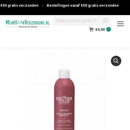
50 gratis verzonden
•
Bestellingen vanaf €50 gratis verzonden
Search:
€
0,00
0