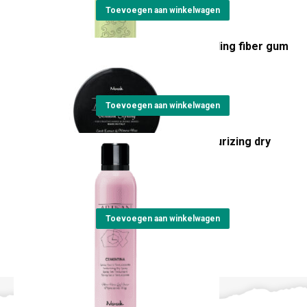
Toevoegen aan winkelwagen
op
de
Artisan Top Gum modelling fiber gum
productpagina
€
23,15
Toevoegen aan winkelwagen
Artisan Cementina texturizing dry
spray
€
24,15
Toevoegen aan winkelwagen