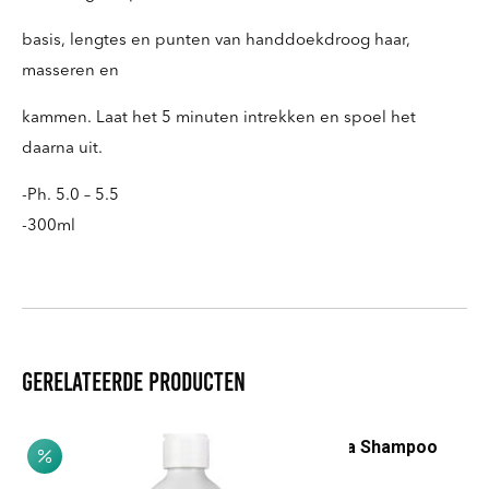
basis, lengtes en punten van handdoekdroog haar,
masseren en
kammen. Laat het 5 minuten intrekken en spoel het
daarna uit.
-Ph. 5.0 – 5.5
-300ml
Gerelateerde producten
Biancospino & Aloë Vera Shampoo
Prijsklasse:
€
8,20
-
€
18,75