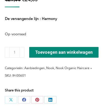
prijs
prijs
was:
is:
De vervangende lijn : Harmony
€29,00.
€24,65.
Op voorraad
Zucca
Toevoegen aan winkelwagen
&
Luppolo
Categorieën:
Aanbiedingen
,
Nook
,
Nook Organic Haircare
Leave
SKU:
IH-00601
In
aantal
Share this product
Deel
Deel
Deel
Deel