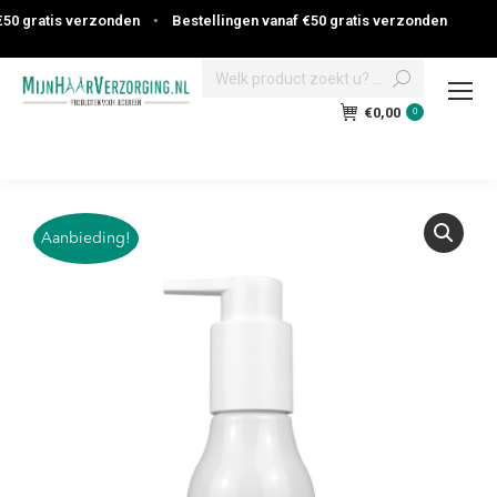
0 gratis verzonden
•
Bestellingen vanaf €50 gratis verzonden
Search:
€
0,00
0
Aanbieding!