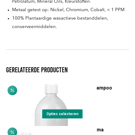
Petrolatum, Mineral Oils, Kleurstoffen.
Metaal getest op: Nickel, Chromium, Cobalt, < 1 PPM
100% Plantaardige wasactieve bestanddelen,
conserveermiddelen.
Gerelateerde producten
Castagna & Equiseto Shampoo
Prijsklasse:
€
8,20
-
€
18,75
€8,20
Dit
tot
Opties selecteren
product
€18,75
Basilico & Mandorla Crema
heeft