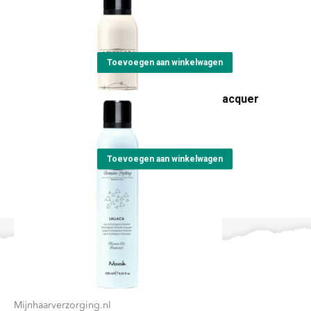
brightening spray
€
23,15
Toevoegen aan winkelwagen
Artisan Lallaca volume lacquer
€
24,15
Toevoegen aan winkelwagen
Contact
Mijnhaarverzorging.nl