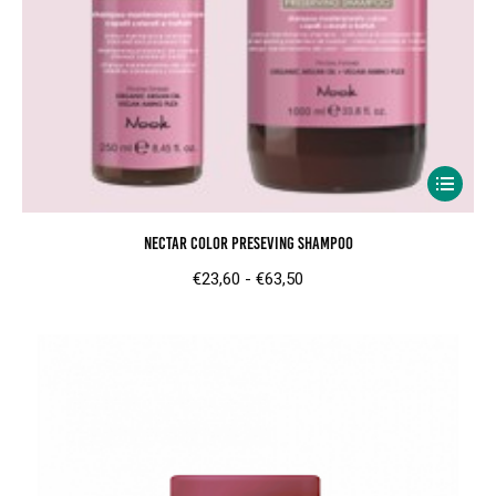
Dit
product
Nectar Color Preseving Shampoo
heeft
meerder
Prijsklasse:
€
23,60
-
€
63,50
variaties.
€23,60
Deze
tot
optie
€63,50
kan
gekozen
worden
op