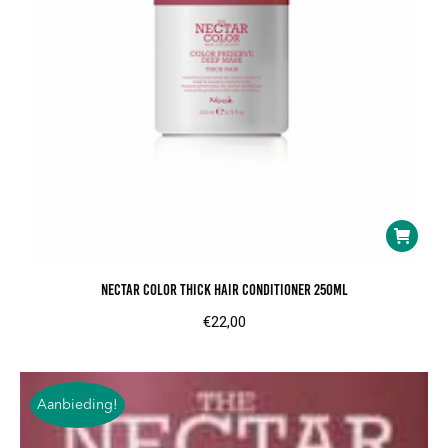
de
product
Nectar Color Thick hair Conditioner 250ml
€
22,00
Aanbieding!