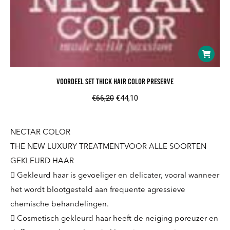
Voordeel Set Thick Hair Color Preserve
Oorspronkelijke
Huidige
€
66,20
€
44,10
prijs
prijs
was:
is:
NECTAR COLOR
€66,20.
€44,10.
THE NEW LUXURY TREATMENTVOOR ALLE SOORTEN
GEKLEURD HAAR
 Gekleurd haar is gevoeliger en delicater, vooral wanneer
het wordt blootgesteld aan frequente agressieve
chemische behandelingen.
 Cosmetisch gekleurd haar heeft de neiging poreuzer en