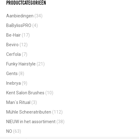
Productcategorieën
Aanbiedingen
(34)
BaBylissPRO
(4)
Be-Hair
(17)
Beviro
(12)
Cerfola
(7)
Funky Hairstyle
(21)
Gents
(8)
Inebrya
(9)
Kent Salon Brushes
(10)
Man`s Ritual
(3)
Mühle Scheeratributen
(112)
NIEUW in het assortiment
(38)
NO
(63)