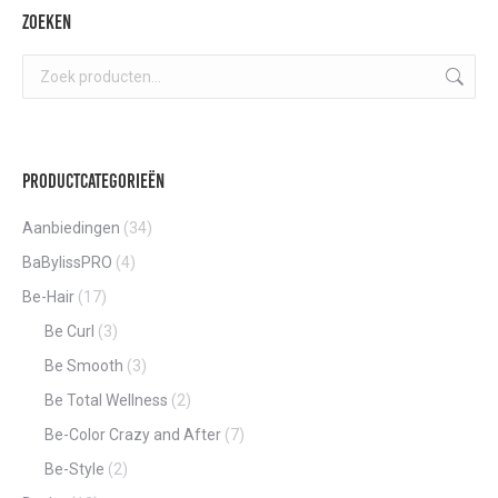
optie
€55,80
Zoeken
kan
gekozen
worden
op
de
Productcategorieën
product
Aanbiedingen
(34)
BaBylissPRO
(4)
Be-Hair
(17)
Be Curl
(3)
Be Smooth
(3)
Be Total Wellness
(2)
Be-Color Crazy and After
(7)
Be-Style
(2)