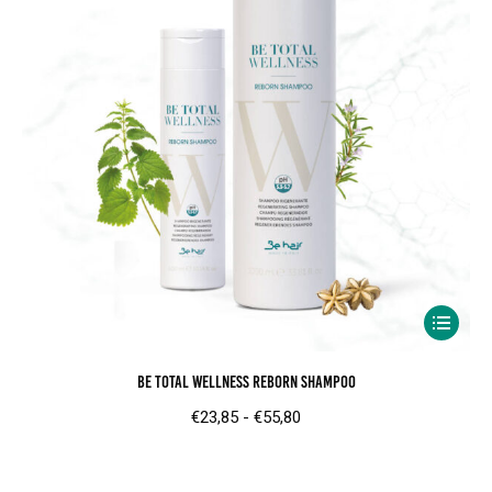
Dit
product
Be Total Wellness Reborn Shampoo
heeft
meerder
Prijsklasse:
€
23,85
-
€
55,80
variaties.
€23,85
Deze
tot