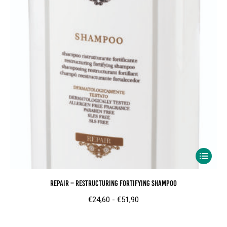
gekozen
worden
op
de
product
Dit
product
Repair – Restructuring Fortifying Shampoo
heeft
meerder
Prijsklasse:
€
24,60
-
€
51,90
variaties.
€24,60
Deze