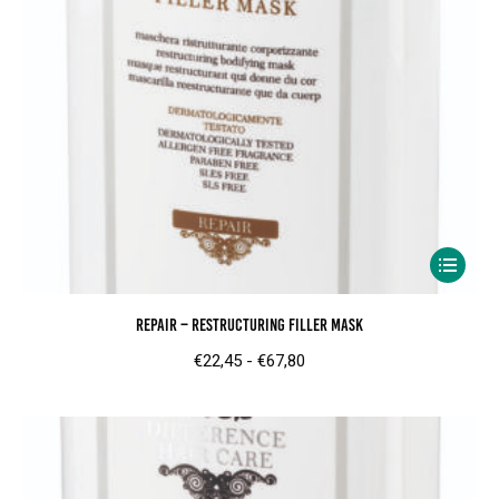
Dit
product
Repair – Restructuring Filler Mask
heeft
meerder
Prijsklasse:
€
22,45
-
€
67,80
variaties.
€22,45
Deze
tot
optie
€67,80
kan