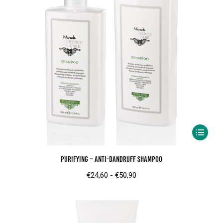
Dit
product
Purifying – Anti-Dandruff Shampoo
heeft
meerder
Prijsklasse:
€
24,60
-
€
50,90
variaties.
€24,60
Deze
tot
optie
€50,90