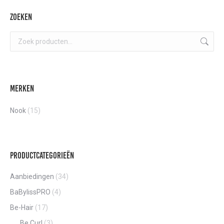
tot
optie
€51,90
Zoeken
kan
gekozen
worden
op
de
Merken
product
Nook
(15)
Productcategorieën
Aanbiedingen
(34)
BaBylissPRO
(4)
Be-Hair
(17)
Be Curl
(3)