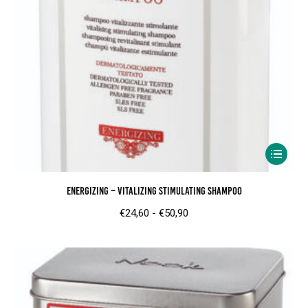
Dit
product
Energizing – Vitalizing Stimulating Shampoo
heeft
meerder
Prijsklasse:
€
24,60
-
€
50,90
variaties.
€24,60
Deze
tot
optie
€50,90
kan
gekozen