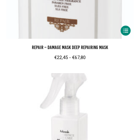
Dit
product
Repair – Damage Mask Deep Repairing Mask
heeft
meerder
Prijsklasse:
€
22,45
-
€
67,80
variaties.
€22,45
Deze
tot
optie
€67,80
kan
gekozen
worden
op
de
product