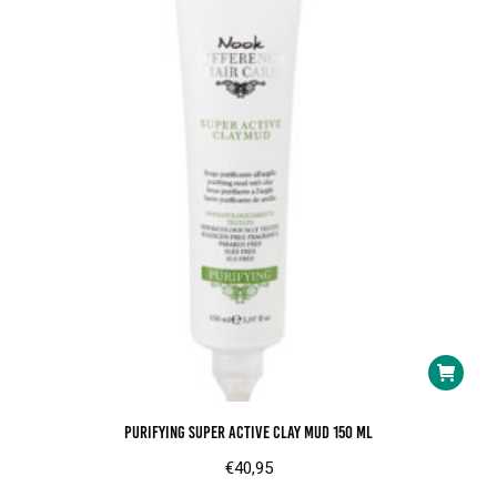
kan
gekozen
worden
op
de
product
Purifying Super Active Clay Mud 150 ml
€
40,95