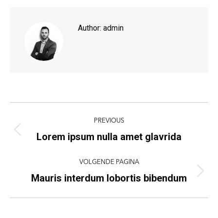
Author:
admin
Post
PREVIOUS
navigation
Lorem ipsum nulla amet glavrida
Previous
post:
VOLGENDE PAGINA
Mauris interdum lobortis bibendum
Volgende
pagina