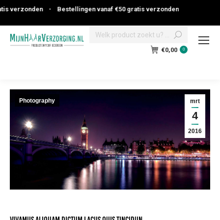
erzonden
•
Bestellingen vanaf €50 gratis verzonden
Search:
€
0,00
0
Photography
mrt
4
2016