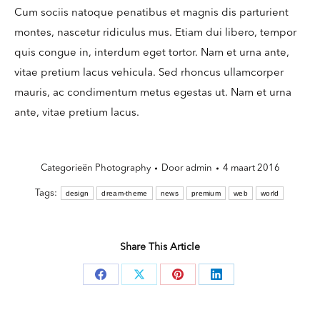
Cum sociis natoque penatibus et magnis dis parturient
montes, nascetur ridiculus mus. Etiam dui libero, tempor
quis congue in, interdum eget tortor. Nam et urna ante,
vitae pretium lacus vehicula. Sed rhoncus ullamcorper
mauris, ac condimentum metus egestas ut. Nam et urna
ante, vitae pretium lacus.
Categorieën
Photography
Door
admin
4 maart 2016
Tags:
design
dream-theme
news
premium
web
world
Share This Article
Deel
Deel
Deel
Deel
knoppen
knoppen
knoppen
knoppen