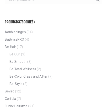
Productcategorieën
Aanbiedingen
(34)
BaBylissPRO
(4)
Be-Hair
(17)
Be Curl
(3)
Be Smooth
(3)
Be Total Wellness
(2)
Be-Color Crazy and After
(7)
Be-Style
(2)
Beviro
(12)
Cerfola
(7)
Funky Hairstyle
(21)