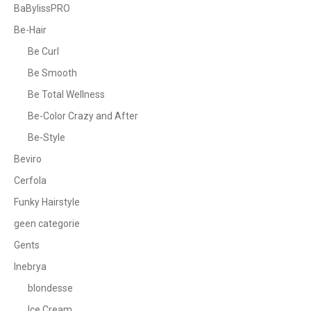
BaBylissPRO
Be-Hair
Be Curl
Be Smooth
Be Total Wellness
Be-Color Crazy and After
Be-Style
Beviro
Cerfola
Funky Hairstyle
geen categorie
Gents
Inebrya
blondesse
Ice Cream