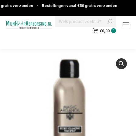
atis verzonden
•
Bestellingen vanaf €50 gratis verzonden
Search:
€
0,00
0